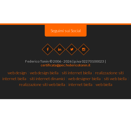
Seguimi sui Social
Federico Tonin © 2006 - 2026 | p.iva 02270100023 |
certificata@pec.federicotonin.it
web design
|
web design biella
|
siti internet biella
|
realizzazione siti
internet biella
|
siti internet dinamici
|
web designer biella
|
siti web biella
|
realizzazione siti web biella
|
internet biella
|
web biella