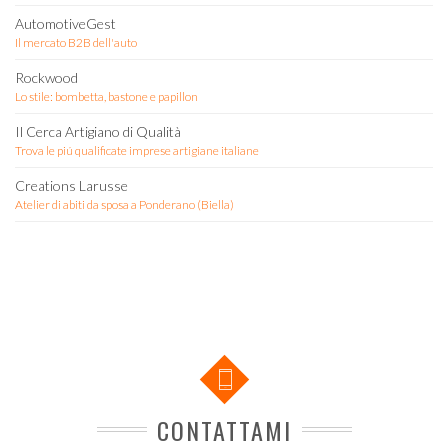
AutomotiveGest
Il mercato B2B dell'auto
Rockwood
Lo stile: bombetta, bastone e papillon
Il Cerca Artigiano di Qualità
Trova le piú qualificate imprese artigiane italiane
Creations Larusse
Atelier di abiti da sposa a Ponderano (Biella)
CONTATTAMI