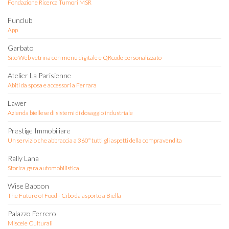
Fondazione Ricerca Tumori MSR
Funclub
App
Garbato
Sito Web vetrina con menu digitale e QRcode personalizzato
Atelier La Parisienne
Abiti da sposa e accessori a Ferrara
Lawer
Azienda biellese di sistemi di dosaggio industriale
Prestige Immobiliare
Un servizio che abbraccia a 360° tutti gli aspetti della compravendita
Rally Lana
Storica gara automobilistica
Wise Baboon
The Future of Food - Cibo da asporto a Biella
Palazzo Ferrero
Miscele Culturali