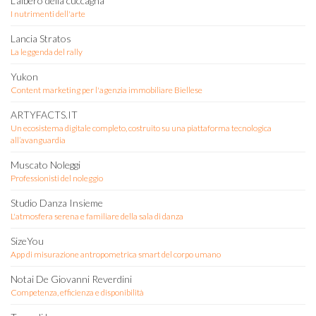
L'albero della cuccagna
I nutrimenti dell'arte
Lancia Stratos
La leggenda del rally
Yukon
Content marketing per l'agenzia immobiliare Biellese
ARTYFACTS.IT
Un ecosistema digitale completo, costruito su una piattaforma tecnologica
all’avanguardia
Muscato Noleggi
Professionisti del noleggio
Studio Danza Insieme
L'atmosfera serena e familiare della sala di danza
SizeYou
App di misurazione antropometrica smart del corpo umano
Notai De Giovanni Reverdini
Competenza, efficienza e disponibilità