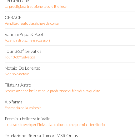
Terra di Lane
La prestigiosa tradizione tessile Biellese
CPRACE
Vendita di auto classiche e da corsa
Vannini Aqua & Pool
Azienda di piscine e accessori
Tour 360° Selvatica
Tour 360° Selvatica
Notaio De Lorenzo
Non solo notaio
Filatura Astro
Storica azienda biellese nella produzione di filati di alta qualità
Alpifarma
Farmacia della Valsesia
Premio +bellezza in Valle
Il nuovo sito web per l'iniziativa culturale che premia il territorio
Fondazione Ricerca Tumori MSR Onlus